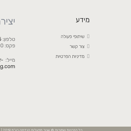
יציר
מידע
שיתופי פעולה
טלפון:
5
פקס: 03-518-0680
צור קשר
מדיניות הפרטיות
מייל:
r-
ng.com
כל הזכויות שמורות © אגור מפעלות הנדסה בע”מ 2019 | האתר נבנה על ידי