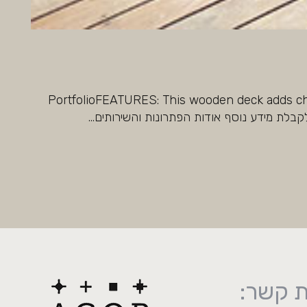
PortfolioFEATURES: This wooden deck adds charm and
ת קשר: