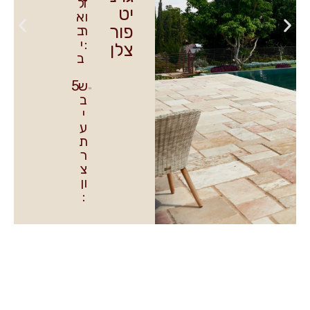
ז
ל
יט
ו
א
פור
ר
ב
:
י
צלן
ב
ש
5
ב
י
ע
ת
ר
צ
ון
: