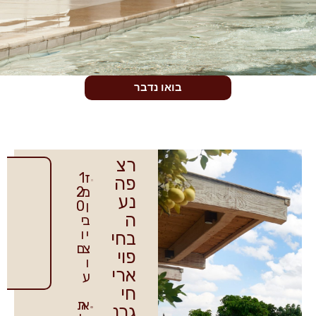
בואו נדבר
רצ
ל
ז
1
פה
פ
מ
2
ר
נע
ט
ן
0
י
ה
ב
י
ם
י
ו
נו
בחי
ס
צ
ם
פוי
פ
ו
י
ארי
ע
ם
חי
א
ת
גרנ