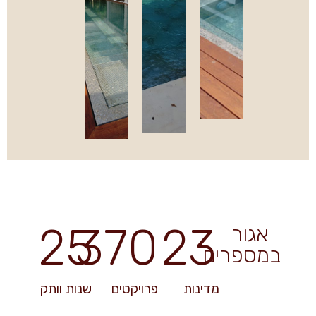
25
370
23
אגור
במספרים
מדינות
פרויקטים
שנות וותק