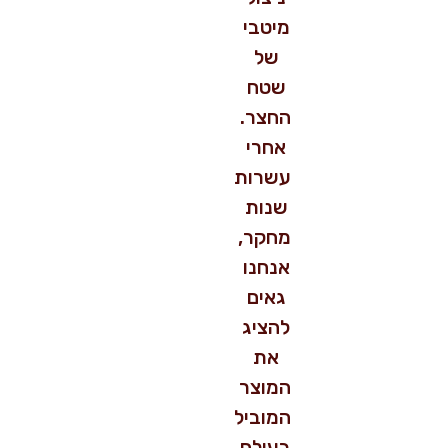
מיטבי
של
שטח
החצר.
אחרי
עשרות
שנות
מחקר,
אנחנו
גאים
להציג
את
המוצר
המוביל
בעולם