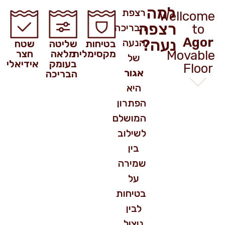
למה
רצפת
Wellcome
רצפה
to
הבריכה
Agor
נעה?
הנעה
בטיחות
שליטה
שטח
Movable
מקסימלית
מלאה
חצר
של
בעומק
אידיאלי
Floor
אגור
הבריכה
היא
הפתרון
המושלם
לשילוב
בין
שמירה
על
בטיחות
לבין
ניצול